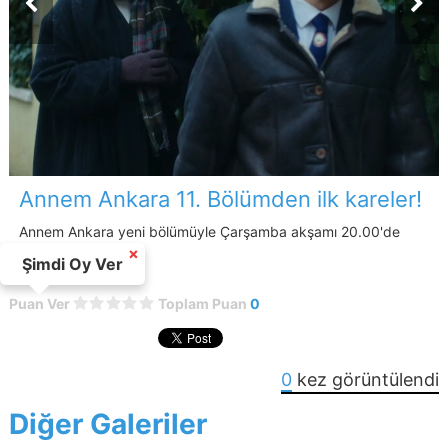
Annem Ankara 11. Bölümden ilk kareler!
Annem Ankara yeni bölümüyle Çarşamba akşamı 20.00'de
Kanal D’de!
×
Şimdi Oy Ver
Puan Ver
Toplam Puan
0
0
kez görüntülendi
Diğer Galeriler