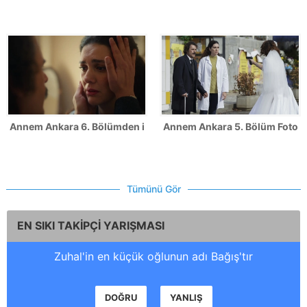
Annem Ankara 6. Bölümden ilk kareler!
Annem Ankara 5. Bölüm Fotoğr
Tümünü Gör
EN SIKI TAKİPÇİ YARIŞMASI
Zuhal'in en küçük oğlunun adı Bağış'tır
DOĞRU
YANLIŞ