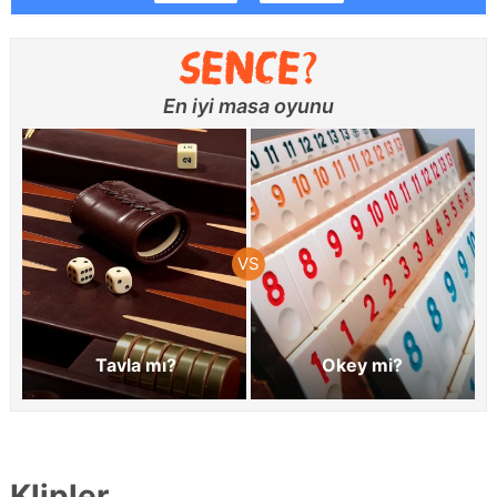
En iyi masa oyunu
Tavla mı?
Okey mi?
Klipler