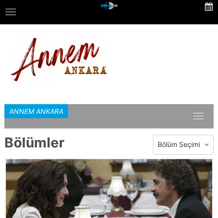
Skip
Toggle
to
navigation
main
content
ANNEM ANKARA
Toggl
naviga
Bölümler
Bölüm Seçimi